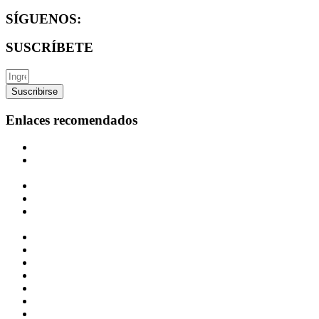
SÍGUENOS:
SUSCRÍBETE
Suscribirse
Enlaces recomendados
Superintendencia del Mercado de Valores
Organización para la Cooperación y el Desarrollo Económico
(OCDE)
Banco Mundial (BM)
Fondo Monetario Internacional (FMI)
Comisión Económica para América Latina y el Caribe
(CEPAL)
Banco Central de Reserva (BCR)
Ministerio de Economía y Finanzas (MEF)
Superintendencia de Banca y Seguros (SBS)
Instituto Nacional de Estadística e Informática (INEI)
Bolsa de Valores de Lima (BVL)
EUROSTAT – Comisión Europea
TradingEconomics