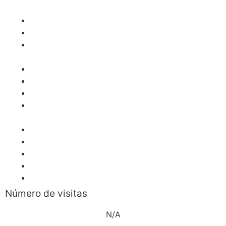
Desarrollo Económico (OCDE)
Banco Mundial (BM)
Fondo Monetario Internacional (FMI)
Comisión Económica para América Latina y el
Caribe (CEPAL)
Banco Central de Reserva (BCR)
Ministerio de Economía y Finanzas (MEF)
Superintendencia de Banca y Seguros (SBS)
Instituto Nacional de Estadística e Informática
(INEI)
Bolsa de Valores de Lima (BVL)
EUROSTAT – Comisión Europea
TradingEconomics
Tradingview
Datosmacro
Número de visitas
N/A