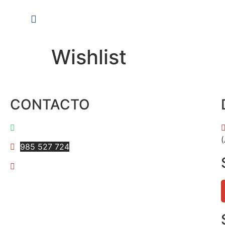
Wishlist
CONTACTO
997 595 684
(
985 527 724
anarvaez@iiee.edu.pe