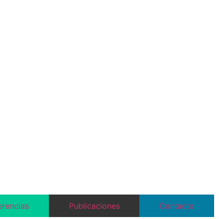
Superintendencia de Banca y Seguros (SBS)
Instituto Nacional de Estadística e Informática
(INEI)
Bolsa de Valores de Lima (BVL)
EUROSTAT – Comisión Europea
TradingEconomics
Tradingview
Datosmacro
erencias
Publicaciones
Contacto