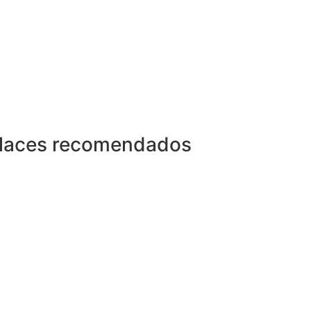
laces recomendados
Superintendencia del Mercado de Valores
Organización para la Cooperación y el
Desarrollo Económico (OCDE)
Banco Mundial (BM)
Fondo Monetario Internacional (FMI)
Comisión Económica para América Latina y el
Caribe (CEPAL)
Banco Central de Reserva (BCR)
Ministerio de Economía y Finanzas (MEF)