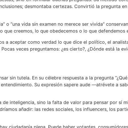
nclusiones; desmontaba certezas. Convirtió la pregunta en
da” o “una vida sin examen no merece ser vivida” conservan
r lo que creemos, lo que obedecemos o lo que defendemos eq
a aceptar como verdad lo que dice el político, el analista 
. Pocas veces preguntamos: ¿es cierto?, ¿Dónde está la evi
r sin tutela. En su célebre respuesta a la pregunta “¿Qué e
io entendimiento. Su expresión sapere aude —atrévete a sa
de inteligencia, sino la falta de valor para pensar por sí mi
dríamos añadir: las redes sociales, los influencers, los part
o hay ciudadanía plena. Puede haber votantes, consumidores