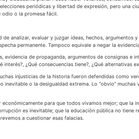
elecciones periódicas y libertad de expresión, pero una 
odio o la promesa fácil.
ad de analizar, evaluar y juzgar ideas, hechos, argumentos
sospecha permanente. Tampoco equivale a negar la evidencia 
nes, evidencia de propaganda, argumentos de consignas e in
é interés?, ¿Qué consecuencias tiene?, ¿Qué alternativas ex
chas injusticias de la historia fueron defendidas como verda
ino inevitable o la desigualdad extrema. Lo “obvio” muchas
r económicamente para que todos vivamos mejor; que la inf
orrupción es inevitable; que la educación pública no tiene re
evemos a cuestionar esas falacias.