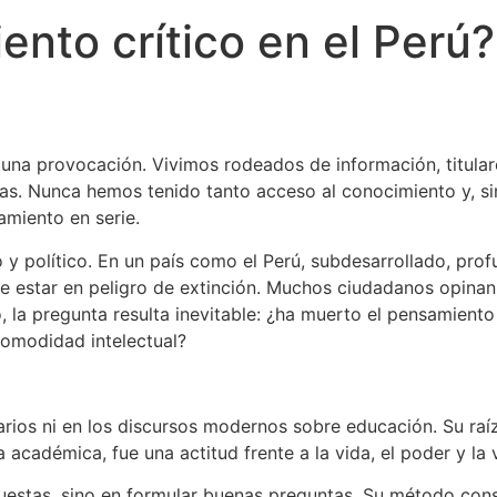
nto crítico en el Perú?
 una provocación. Vivimos rodeados de información, titulare
neas. Nunca hemos tenido tanto acceso al conocimiento y, 
amiento en serie.
vo y político. En un país como el Perú, subdesarrollado, pr
ce estar en peligro de extinción. Muchos ciudadanos opinan
, la pregunta resulta inevitable: ¿ha muerto el pensamiento
comodidad intelectual?
arios ni en los discursos modernos sobre educación. Su raíz
académica, fue una actitud frente a la vida, el poder y la 
uestas, sino en formular buenas preguntas. Su método consi