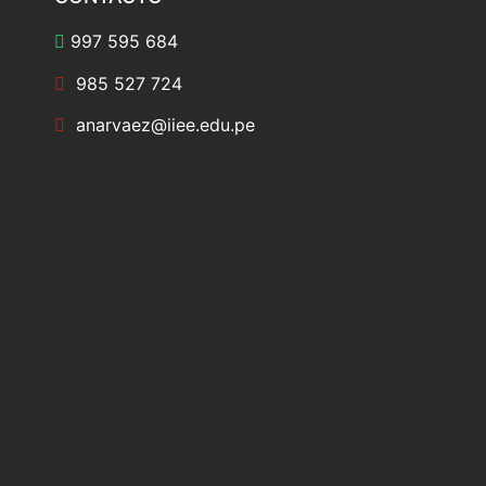
997 595 684
985 527 724
anarvaez@iiee.edu.pe