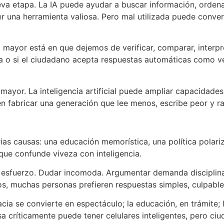
 nueva etapa. La IA puede ayudar a buscar información, orden
er una herramienta valiosa. Pero mal utilizada puede conve
o mayor está en que dejemos de verificar, comparar, interpre
ina o si el ciudadano acepta respuestas automáticas como v
 mayor. La inteligencia artificial puede ampliar capacidade
n fabricar una generación que lee menos, escribe peor y 
ias causas: una educación memorística, una política polariz
que confunde viveza con inteligencia.
sfuerzo. Dudar incomoda. Argumentar demanda disciplina.
s, muchas personas prefieren respuestas simples, culpables
cia se convierte en espectáculo; la educación, en trámite; 
sa críticamente puede tener celulares inteligentes, pero ci