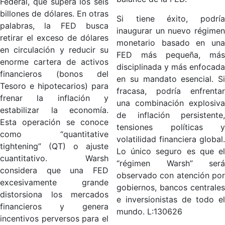
Federal, que supera los seis
billones de dólares. En otras
Si tiene éxito, podría
palabras, la FED busca
inaugurar un nuevo régimen
retirar el exceso de dólares
monetario basado en una
en circulación y reducir su
FED más pequeña, más
enorme cartera de activos
disciplinada y más enfocada
financieros (bonos del
en su mandato esencial. Si
Tesoro e hipotecarios) para
fracasa, podría enfrentar
frenar la inflación y
una combinación explosiva
estabilizar la economía.
de inflación persistente,
Esta operación se conoce
tensiones políticas y
como “quantitative
volatilidad financiera global.
tightening” (QT) o ajuste
Lo único seguro es que el
cuantitativo. Warsh
“régimen Warsh” será
considera que una FED
observado con atención por
excesivamente grande
gobiernos, bancos centrales
distorsiona los mercados
e inversionistas de todo el
financieros y genera
mundo. L:130626
incentivos perversos para el