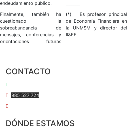
_______
endeudamiento público.
(*) Es profesor principal
Finalmente, también ha
de Economía Financiera en
cuestionado la
la UNMSM y director del
sobreabundancia de
II&EE.
mensajes, conferencias y
orientaciones futuras
CONTACTO
997 595 684
985 527 724
anarvaez@iiee.edu.pe
DÓNDE ESTAMOS