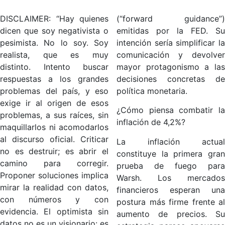
DISCLAIMER: “Hay quienes
(“forward guidance”)
dicen que soy negativista o
emitidas por la FED. Su
pesimista. No lo soy. Soy
intención sería simplificar la
realista, que es muy
comunicación y devolver
distinto. Intento buscar
mayor protagonismo a las
respuestas a los grandes
decisiones concretas de
problemas del país, y eso
política monetaria.
exige ir al origen de esos
¿Cómo piensa combatir la
problemas, a sus raíces, sin
inflación de 4,2%?
maquillarlos ni acomodarlos
al discurso oficial. Criticar
La inflación actual
no es destruir; es abrir el
constituye la primera gran
camino para corregir.
prueba de fuego para
Proponer soluciones implica
Warsh. Los mercados
mirar la realidad con datos,
financieros esperan una
con números y con
postura más firme frente al
evidencia. El optimista sin
aumento de precios. Su
datos no es un visionario: es