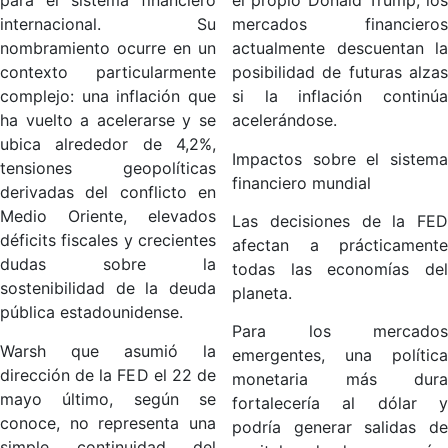
para el sistema financiero
el propio Donald Trump, los
internacional. Su
mercados financieros
nombramiento ocurre en un
actualmente descuentan la
contexto particularmente
posibilidad de futuras alzas
complejo: una inflación que
si la inflación continúa
ha vuelto a acelerarse y se
acelerándose.
ubica alrededor de 4,2%,
Impactos sobre el sistema
tensiones geopolíticas
financiero mundial
derivadas del conflicto en
Medio Oriente, elevados
Las decisiones de la FED
déficits fiscales y crecientes
afectan a prácticamente
dudas sobre la
todas las economías del
sostenibilidad de la deuda
planeta.
pública estadounidense.
Para los mercados
Warsh que asumió la
emergentes, una política
dirección de la FED el 22 de
monetaria más dura
mayo último, según se
fortalecería al dólar y
conoce, no representa una
podría generar salidas de
simple continuidad del