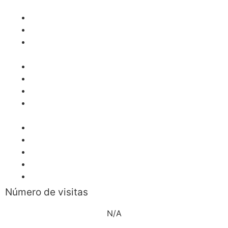
Desarrollo Económico (OCDE)
Banco Mundial (BM)
Fondo Monetario Internacional (FMI)
Comisión Económica para América Latina y el
Caribe (CEPAL)
Banco Central de Reserva (BCR)
Ministerio de Economía y Finanzas (MEF)
Superintendencia de Banca y Seguros (SBS)
Instituto Nacional de Estadística e Informática
(INEI)
Bolsa de Valores de Lima (BVL)
EUROSTAT – Comisión Europea
TradingEconomics
Tradingview
Datosmacro
Número de visitas
N/A