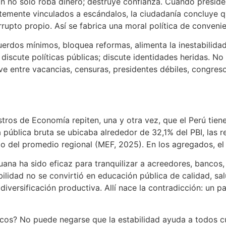
ón no solo roba dinero; destruye confianza. Cuando preside
entemente vinculados a escándalos, la ciudadanía concluye q
rupto propio. Así se fabrica una moral política de convenie
rdos mínimos, bloquea reformas, alimenta la inestabilidad, d
o discute políticas públicas; discute identidades heridas. N
vive entre vacancias, censuras, presidentes débiles, congr
stros de Economía repiten, una y otra vez, que el Perú ti
pública bruta se ubicaba alrededor de 32,1% del PBI, las r
bajo del promedio regional (MEF, 2025). En los agregados, el
a ha sido eficaz para tranquilizar a acreedores, bancos, i
tabilidad no se convirtió en educación pública de calidad, 
 ni diversificación productiva. Allí nace la contradicción: 
s? No puede negarse que la estabilidad ayuda a todos cuan