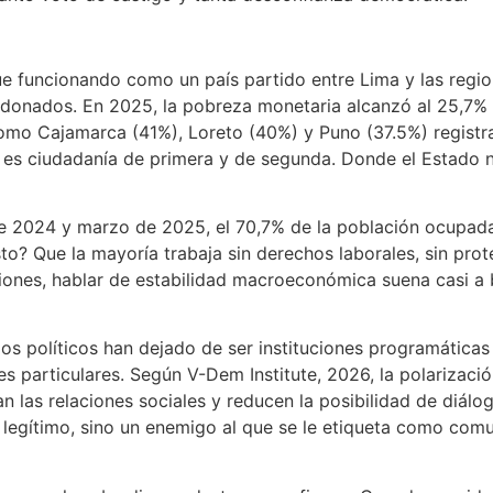
igue funcionando como un país partido entre Lima y las reg
donados. En 2025, la pobreza monetaria alcanzó al 25,7% 
 como Cajamarca (41%), Loreto (40%) y Puno (37.5%) registr
ca: es ciudadanía de primera y de segunda. Donde el Estado 
de 2024 y marzo de 2025, el 70,7% de la población ocupada t
to? Que la mayoría trabaja sin derechos laborales, sin prote
iones, hablar de estabilidad macroeconómica suena casi a b
idos políticos han dejado de ser instituciones programática
ses particulares. Según V-Dem Institute, 2026, la polarizac
an las relaciones sociales y reducen la posibilidad de diálo
legítimo, sino un enemigo al que se le etiqueta como comuni