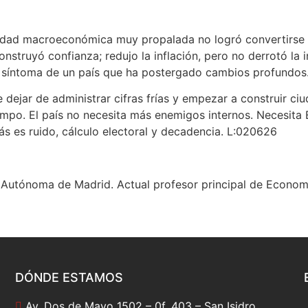
idad macroeconómica muy propalada no logró convertirse e
onstruyó confianza; redujo la inflación, pero no derrotó la
 el síntoma de un país que ha postergado cambios profundos
e dejar de administrar cifras frías y empezar a construir 
mpo. El país no necesita más enemigos internos. Necesita E
ás es ruido, cálculo electoral y decadencia. L:020626
 Autónoma de Madrid. Actual profesor principal de Economí
DÓNDE ESTAMOS
Av. Dos de Mayo 1502 – 0f. 403 – San Isidro