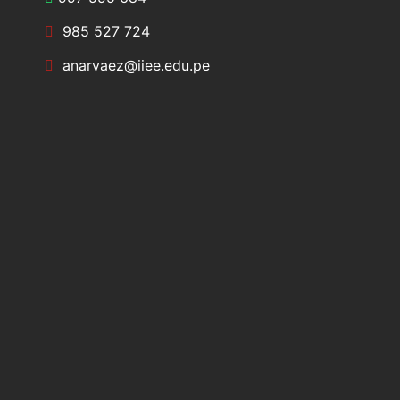
985 527 724
anarvaez@iiee.edu.pe