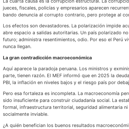
La cuarta causa es la corrupción estructural. La corrupci
jueces, fiscales, policías y empresarios aparecen recurr
bando denuncia al corrupto contrario, pero protege al cor
Los efectos son devastadores. La polarización impide acue
abre espacio a salidas autoritarias. Un país polarizado n
futuro; administra resentimientos, odio. Por eso el Perú 
nunca llegan.
La gran contradicción macroeconómica
Aquí aparece la paradoja peruana. Los ministros y exmini
parte, tienen razón. El MEF informó que en 2025 la deuda 
PBI, la inflación en niveles bajos y el riesgo país por de
Pero esa fortaleza es incompleta. La macroeconomía peruan
sido insuficiente para construir ciudadanía social. La es
formal, infraestructura territorial, seguridad alimentaria
socialmente inviable.
¿A quién benefician los buenos resultados macroeconómico