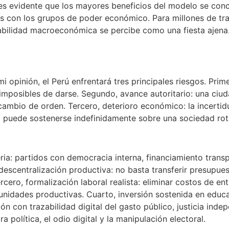
es evidente que los mayores beneficios del modelo se conce
ulos con los grupos de poder económico. Para millones de t
tabilidad macroeconómica se percibe como una fiesta ajena.
i opinión, el Perú enfrentará tres principales riesgos. Pri
mposibles de darse. Segundo, avance autoritario: una ciu
cambio de orden. Tercero, deterioro económico: la incertidu
 puede sostenerse indefinidamente sobre una sociedad rot
eria: partidos con democracia interna, financiamiento trans
scentralización productiva: no basta transferir presupuest
rcero, formalización laboral realista: eliminar costos de en
unidades productivas. Cuarto, inversión sostenida en educac
n con trazabilidad digital del gasto público, justicia inde
 política, el odio digital y la manipulación electoral.