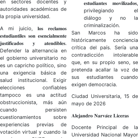
en sectores docentes y
𝐞𝐬𝐭𝐮𝐝𝐢𝐚𝐧𝐭𝐞𝐬 𝐦𝐨𝐯𝐢𝐥𝐢𝐳𝐚𝐝𝐨𝐬,
autoridades académicas de
privilegiando el
la propia universidad.
diálogo y no la
criminalización.
A mi juicio, 𝐥𝐨𝐬 𝐫𝐞𝐜𝐥𝐚𝐦𝐨𝐬
San Marcos ha sido
𝐞𝐬𝐭𝐮𝐝𝐢𝐚𝐧𝐭𝐢𝐥𝐞𝐬 𝐬𝐨𝐧 𝐞𝐬𝐞𝐧𝐜𝐢𝐚𝐥𝐦𝐞𝐧𝐭𝐞
históricamente conciencia
𝐣𝐮𝐬𝐭𝐢𝐟𝐢𝐜𝐚𝐝𝐨𝐬 𝐲 𝐚𝐭𝐞𝐧𝐝𝐢𝐛𝐥𝐞𝐬.
crítica del país. Sería una
Defender la alternancia en
contradicción intolerable
el gobierno universitario no
que, en su propio seno, se
es un capricho político, sino
pretenda acallar la voz de
una exigencia básica de
sus estudiantes cuando
salud institucional. Exigir
exigen democracia.
elecciones confiables
tampoco es una actitud
Ciudad Universitaria, 15 de
obstruccionista, más aún
mayo de 2026
cuando persisten
𝐀𝐥𝐞𝐣𝐚𝐧𝐝𝐫𝐨 𝐍𝐚𝐫𝐯𝐚́𝐞𝐳 𝐋𝐢𝐜𝐞𝐫𝐚𝐬
cuestionamientos sobre
experiencias previas de
Docente Principal de la
votación virtual y cuando la
Universidad Nacional Mayor