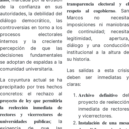
𝐭𝐫𝐚𝐧𝐬𝐩𝐚𝐫𝐞𝐧𝐜𝐢𝐚 𝐞𝐥𝐞𝐜𝐭𝐨𝐫𝐚𝐥 𝐲 𝐞𝐥
de la confianza en sus
𝐫𝐞𝐬𝐩𝐞𝐭𝐨 𝐚𝐥 𝐜𝐨𝐠𝐨𝐛𝐢𝐞𝐫𝐧𝐨. San
autoridades, la debilidad del
Marcos no necesita
diálogo democrático, las
imposiciones ni maniobras
controversias en torno a los
de continuidad; necesita
procesos electorales
legitimidad, apertura,
internos y la creciente
diálogo y una conducción
percepción de que las
institucional a la altura de
decisiones fundamentales
su historia.
se adoptan de espaldas a la
comunidad universitaria.
Las salidas a esta crisis
deben ser inmediatas y
La coyuntura actual se ha
claras:
precipitado por tres hechos
concretos: el rechazo al
𝐀𝐫𝐜𝐡𝐢𝐯𝐨 𝐝𝐞𝐟𝐢𝐧𝐢𝐭𝐢𝐯𝐨 del
𝐩𝐫𝐨𝐲𝐞𝐜𝐭𝐨 𝐝𝐞 𝐥𝐞𝐲 𝐪𝐮𝐞 𝐩𝐞𝐫𝐦𝐢𝐭𝐢𝐫𝐢́𝐚
proyecto de reelección
𝐥𝐚 𝐫𝐞𝐞𝐥𝐞𝐜𝐜𝐢𝐨́𝐧 𝐢𝐧𝐦𝐞𝐝𝐢𝐚𝐭𝐚 𝐝𝐞
inmediata de rectores
𝐫𝐞𝐜𝐭𝐨𝐫𝐞𝐬 𝐲 𝐯𝐢𝐜𝐞𝐫𝐫𝐞𝐜𝐭𝐨𝐫𝐞𝐬 𝐝𝐞
y vicerrectores.
𝐮𝐧𝐢𝐯𝐞𝐫𝐬𝐢𝐝𝐚𝐝𝐞𝐬 𝐩𝐮́𝐛𝐥𝐢𝐜𝐚𝐬; la
𝐈𝐧𝐬𝐭𝐚𝐥𝐚𝐜𝐢𝐨́𝐧 𝐝𝐞 𝐮𝐧𝐚 𝐦𝐞𝐬𝐚
exigencia de que las