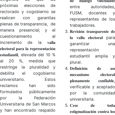
𝐝𝐞 𝐝𝐢𝐚́𝐥𝐨𝐠𝐨 𝐯𝐢𝐧𝐜𝐮𝐥𝐚𝐧𝐭𝐞
próximas elecciones de
entre autoridades,
rectorado y cogobierno se
FUSM, docentes y
realicen con garantías
representantes de los
plenas de transparencia, de
trabajadores.
manera presencial; y el
𝐑𝐞𝐯𝐢𝐬𝐢𝐨́𝐧 𝐭𝐫𝐚𝐧𝐬𝐩𝐚𝐫𝐞𝐧𝐭𝐞 𝐝𝐞
cuestionamiento al
𝐥𝐚 𝐯𝐚𝐥𝐥𝐚 𝐞𝐥𝐞𝐜𝐭𝐨𝐫𝐚𝐥 para
incremento de la 𝐯𝐚𝐥𝐥𝐚
garantizar una
𝐞𝐥𝐞𝐜𝐭𝐨𝐫𝐚𝐥 𝐩𝐚𝐫𝐚 𝐥𝐚 𝐫𝐞𝐩𝐫𝐞𝐬𝐞𝐧𝐭𝐚𝐜𝐢𝐨́𝐧
representación
𝐞𝐬𝐭𝐮𝐝𝐢𝐚𝐧𝐭𝐢𝐥, elevada del 10 %
estudiantil amplia y
al 20 %, medida que
plural.
restringe la pluralidad y
𝐃𝐞𝐟𝐢𝐧𝐢𝐜𝐢𝐨́𝐧 𝐝𝐞 𝐮𝐧
debilita el cogobierno
𝐦𝐞𝐜𝐚𝐧𝐢𝐬𝐦𝐨 𝐞𝐥𝐞𝐜𝐭𝐨𝐫𝐚𝐥
universitario. Estos
𝐩𝐥𝐞𝐧𝐚𝐦𝐞𝐧𝐭𝐞 𝐜𝐨𝐧𝐟𝐢𝐚𝐛𝐥𝐞,
reclamos han sido
verificable y aceptado
formulados públicamente
por la comunidad
por la Federación
universitaria.
Universitaria de San Marcos
𝐂𝐞𝐬𝐞 𝐝𝐞 𝐭𝐨𝐝𝐚
y han encontrado respaldo
𝐞𝐬𝐭𝐢𝐠𝐦𝐚𝐭𝐢𝐳𝐚𝐜𝐢𝐨́𝐧 𝐜𝐨𝐧𝐭𝐫𝐚 𝐥𝐨𝐬