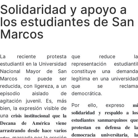
Solidaridad y apoyo a
los estudiantes de San
Marcos
La reciente protesta
que reduce la
estudiantil en la Universidad
representación estudiantil
Nacional Mayor de San
constituye una demanda
Marcos no puede ser
legítima en una universidad
reducida, con ligereza, a un
que se reclama
episodio aislado de
democrática.
agitación juvenil. Es, más
Por ello, expreso 𝐦𝐢
bien, la expresión visible de
𝐬𝐨𝐥𝐢𝐝𝐚𝐫𝐢𝐝𝐚𝐝 𝐲 𝐫𝐞𝐬𝐩𝐚𝐥𝐝𝐨 𝐚 𝐥𝐨𝐬
una 𝐜𝐫𝐢𝐬𝐢𝐬 𝐢𝐧𝐬𝐭𝐢𝐭𝐮𝐜𝐢𝐨𝐧𝐚𝐥 𝐪𝐮𝐞 𝐥𝐚
𝐞𝐬𝐭𝐮𝐝𝐢𝐚𝐧𝐭𝐞𝐬 𝐬𝐚𝐧𝐦𝐚𝐫𝐪𝐮𝐢𝐧𝐨𝐬 𝐪𝐮𝐞
𝐃𝐞𝐜𝐚𝐧𝐚 𝐝𝐞 𝐀𝐦𝐞́𝐫𝐢𝐜𝐚 𝐯𝐢𝐞𝐧𝐞
𝐩𝐫𝐨𝐭𝐞𝐬𝐭𝐚𝐧 𝐞𝐧 𝐝𝐞𝐟𝐞𝐧𝐬𝐚 𝐝𝐞 𝐥𝐚
𝐚𝐫𝐫𝐚𝐬𝐭𝐫𝐚𝐧𝐝𝐨 𝐝𝐞𝐬𝐝𝐞 𝐡𝐚𝐜𝐞 𝐯𝐚𝐫𝐢𝐨𝐬
𝐝𝐞𝐦𝐨𝐜𝐫𝐚𝐜𝐢𝐚 𝐮𝐧𝐢𝐯𝐞𝐫𝐬𝐢𝐭𝐚𝐫𝐢𝐚, 𝐥𝐚
𝐚𝐧̃𝐨𝐬, marcada por la erosión