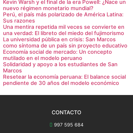
Kevin Warsh y el final de la era Powell: ¿Nace un
nuevo régimen monetario mundial?
Perú, el país más polarizado de América Latina:
Sus razones
Una mentira repetida mil veces se convierte en
una verdad: El libreto del miedo del fujimorismo
La universidad pública en crisis: San Marcos
como síntoma de un país sin proyecto educativo
Economía social de mercado: Un concepto
mutilado en el modelo peruano
Solidaridad y apoyo a los estudiantes de San
Marcos
Resetear la economía peruana: El balance social
pendiente de 30 años del modelo económico
CONTACTO
997 595 684